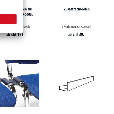
Knieraumblenden für
Zusatzfachböden
Schreibtische iMODUL
4 Varianten zur Auswahl
3 Varianten zur Auswahl
chf
121,-
chf
39,-
ab
ab