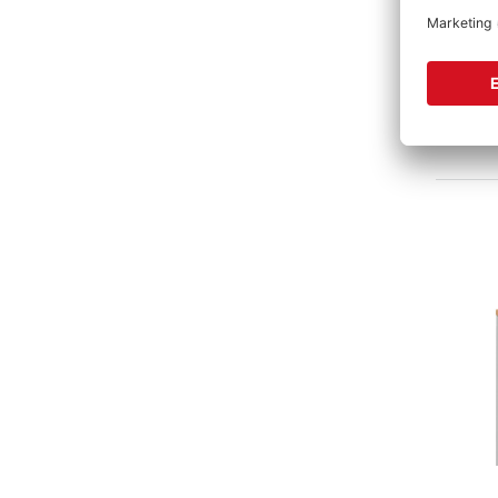
F
Flügel
2 Va