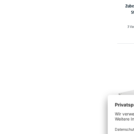
Zube
S
3 Va