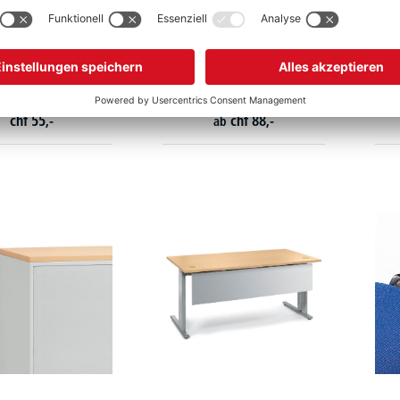
achböden für
Stahlsockel iMODUL - für
türenschränke BASE
Regale und Schränke
LINE
rianten zur Auswahl
3 Varianten zur Auswahl
chf
55,-
chf
88,-
ab