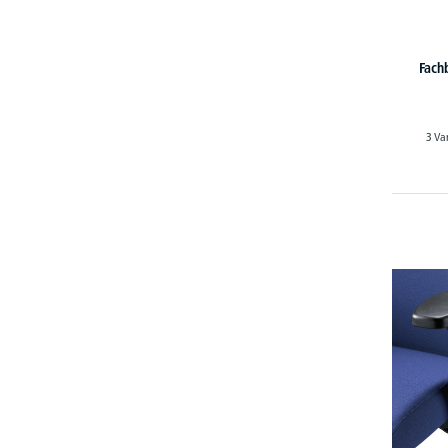
Fach
3 Va