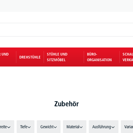
R UND
STÜHLE UND
BÜRO-
SCHA
DREHSTÜHLE
SITZMÖBEL
ORGANISATION
VERKA
Zubehör
reite
Tiefe
Gewicht
Material
Ausführung
Varia