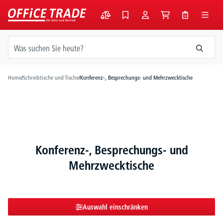
alt springen
Home
/
Schreibtische und Tische
/
Konferenz-, Besprechungs- und Mehrzwecktische
Konferenz-, Besprechungs- und
Mehrzwecktische
Auswahl einschränken