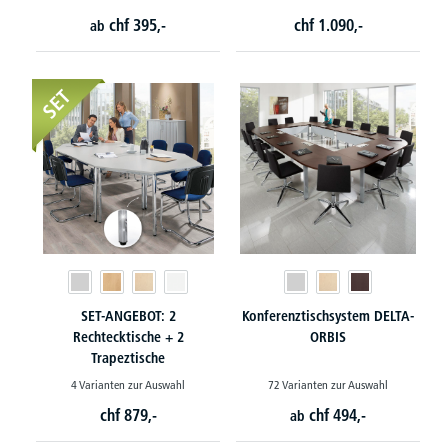
chf
395,-
chf
1.090,-
ab
SET
SET-ANGEBOT: 2
Konferenztischsystem DELTA-
Rechtecktische + 2
ORBIS
Trapeztische
4 Varianten zur Auswahl
72 Varianten zur Auswahl
chf
879,-
chf
494,-
ab