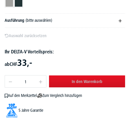
Alusilber RAL 9006
Anthrazitgrau RAL 7016
Ausführung
(bitte auswählen)
Auswahl zurücksetzen
Ihr DELTA-V Vorteilspreis:
33,-
ab
CHF
In den Warenkorb
Zum Vergleich hinzufügen
Auf den Merkzettel
5 Jahre Garantie