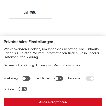
chf
489,-
So erreichen Sie uns
Montags bis Freitags von 08:30 - 17:00 Uhr
+41 44 240 / 11 55
+41 44 240 / 11 57
info@office-trade.ch
Oder über unser
Kontaktformular
.
OFFICE TRADE
Unser Angebot richtet sich ausschließlich an Industrie, Handel, Gewerbe und
vergleichbare Institutionen.