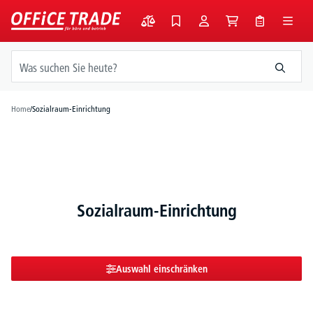
alt springen
Home
/
Sozialraum-Einrichtung
Sozialraum-Einrichtung
Auswahl einschränken