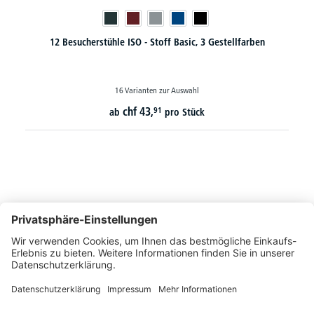
12 Besucherstühle ISO - Stoff Basic, 3 Gestellfarben
16 Varianten zur Auswahl
chf
43,
91
ab
pro Stück
So erreichen Sie uns
Montags bis Freitags von 08:30 - 17:00 Uhr
+41 44 240 / 11 55
+41 44 240 / 11 57
info@office-trade.ch
Oder über unser
Kontaktformular
.