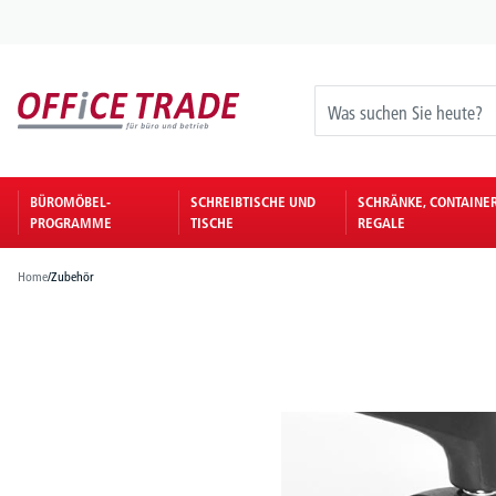
springen
Zur Hauptnavigation springen
BÜROMÖBEL-
SCHREIBTISCHE UND
SCHRÄNKE, CONTAINE
PROGRAMME
TISCHE
REGALE
Home
/
Zubehör
Bildergalerie überspringen