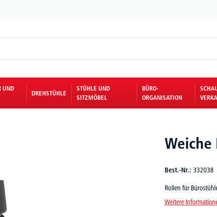
R UND
STÜHLE UND
BÜRO-
SCHA
DREHSTÜHLE
SITZMÖBEL
ORGANISATION
VERKA
Weiche 
Best.-Nr.:
332038
Rollen für Bürostühle 
Weitere Information