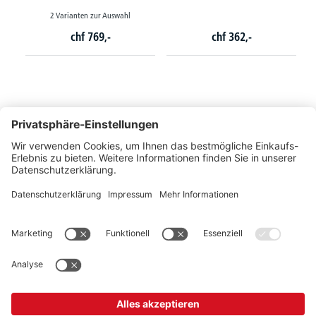
2 Varianten zur Auswahl
chf
769,-
chf
362,-
So erreichen Sie uns
Montags bis Freitags von 08:30 - 17:00 Uhr
+41 44 240 / 11 55
+41 44 240 / 11 57
info@office-trade.ch
Oder über unser
Kontaktformular
.
OFFICE TRADE
Unser Angebot richtet sich ausschließlich an Industrie, Handel, Gewerbe und
vergleichbare Institutionen.