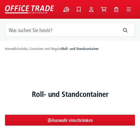
alt springen
Home
/
Schränke, Container und Regale
/
Roll- und Standcontainer
Roll- und Standcontainer
Auswahl einschränken