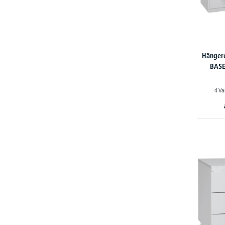
Hängere
BASE
4 Va