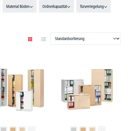
Material Böden
Ordnerkapazität
Türverriegelung