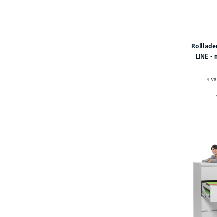
Rolllade
LINE - 
4 Va