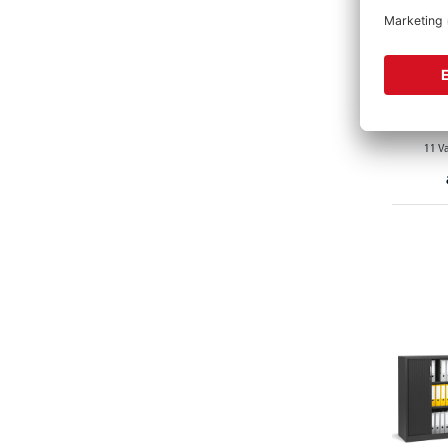
Hängere
11 V