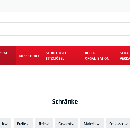
R UND
STÜHLE UND
BÜRO-
SCHA
DREHSTÜHLE
SITZMÖBEL
ORGANISATION
VERKA
Schränke
OH)
Breite
Tiefe
Gewicht
Material
Schlossart