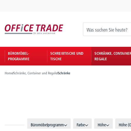
springen
Zur Hauptnavigation springen
BÜROMÖBEL-
SCHREIBTISCHE UND
SCHRÄNKE, CONTAINE
PROGRAMME
TISCHE
REGALE
Home
/
Schränke, Container und Regale
/
Schränke
Büromöbelprogramm
Farbe
Höhe
Höhe (