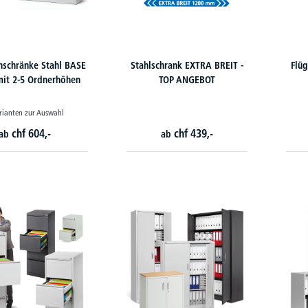
nschränke Stahl BASE
Stahlschrank EXTRA BREIT -
Flü
mit 2-5 Ordnerhöhen
TOP ANGEBOT
rianten zur Auswahl
chf
604,-
chf
439,-
ab
ab