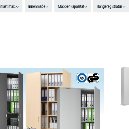
nlast max.
Innenmaße
Mappenkapazität
Hängeregistratur