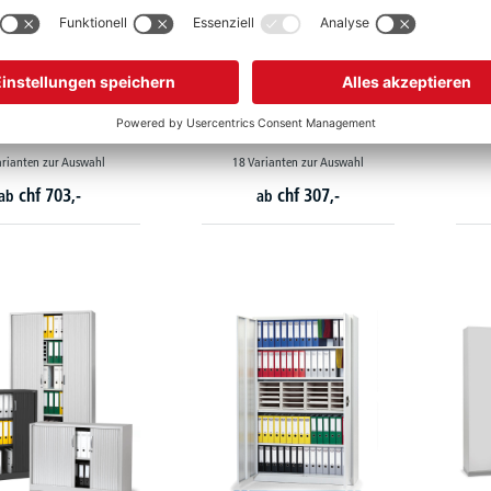
gisterschränke Holz
Flügeltürenschränke EVO
Wer
PROFI MODUL
mm
arianten zur Auswahl
18 Varianten zur Auswahl
chf
703,-
chf
307,-
ab
ab