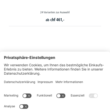
24 Varianten zur Auswahl
chf
461,-
ab
So erreichen Sie uns
Montags bis Freitags von 08:30 - 17:00 Uhr
+41 44 240 / 11 55
+41 44 240 / 11 57
info@office-trade.ch
Oder über unser
Kontaktformular
.
OFFICE TRADE