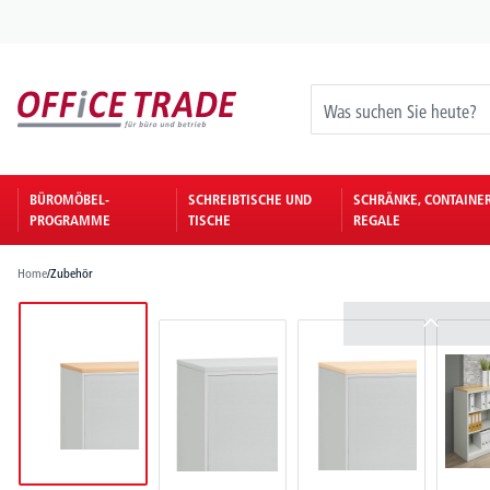
springen
Zur Hauptnavigation springen
BÜROMÖBEL-
SCHREIBTISCHE UND
SCHRÄNKE, CONTAINE
PROGRAMME
TISCHE
REGALE
Home
/
Zubehör
Bildergalerie überspringen