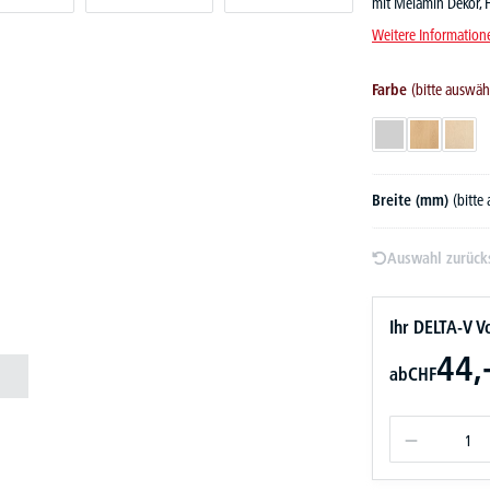
mit Melamin Dekor,
Weitere Information
Farbe
(bitte auswäh
Lichtgrau
Buchedekor
Ahor
Breite (mm)
(bitte
Auswahl zurück
Ihr DELTA-V Vo
44,
ab
CHF