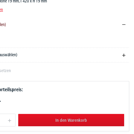
 Höhe 19 mm, T 420 x H 19 mm
en
len)
ndekor
 auswählen)
setzen
rteilspreis:
-
In den Warenkorb