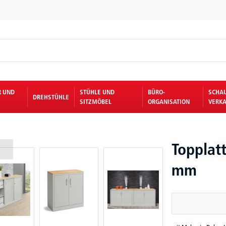
R UND
STÜHLE UND
BÜRO-
SCHA
DREHSTÜHLE
SITZMÖBEL
ORGANISATION
VERKA
Topplat
mm