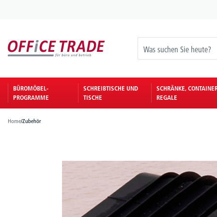
springen
Zur Hauptnavigation springen
BÜROMÖBEL-
SCHREIBTISCHE UND
SCHRÄNKE, CONTAINE
PROGRAMME
TISCHE
REGALE
Home
/
Zubehör
Bildergalerie überspringen