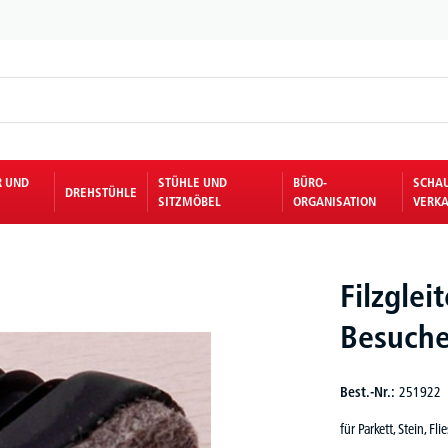
R UND
STÜHLE UND
BÜRO-
SCHA
DREHSTÜHLE
SITZMÖBEL
ORGANISATION
VERKA
Filzglei
Besuche
Best.-Nr.:
251922
für Parkett, Stein, F