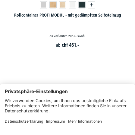
Rollcontainer PROFI MODUL - mit gedämpften Selbsteinzug
24 Varianten zur Auswahl
chf
461,-
ab
So erreichen Sie uns
Montags bis Freitags von 08:30 - 17:00 Uhr
+41 44 240 / 11 55
+41 44 240 / 11 57
info@office-trade.ch
Oder über unser
Kontaktformular
.