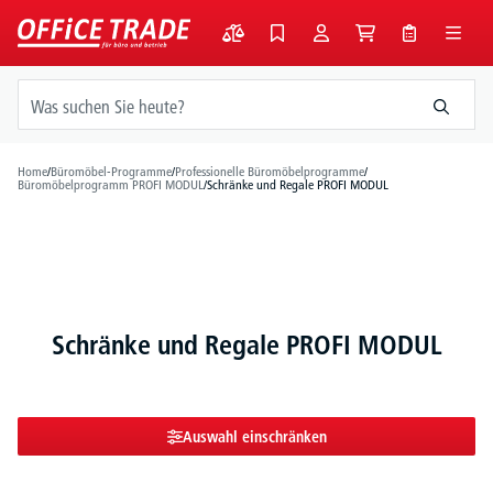
alt springen
Home
/
Büromöbel-Programme
/
Professionelle Büromöbelprogramme
/
Büromöbelprogramm PROFI MODUL
/
Schränke und Regale PROFI MODUL
Schränke und Regale PROFI MODUL
Auswahl einschränken