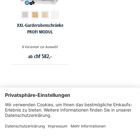
XXL-Garderobenschränke
PROFI MODUL
8 Varianten zur Auswahl
chf
582,-
ab
So erreichen Sie uns
Montags bis Freitags von 08:30 - 17:00 Uhr
+41 44 240 / 11 55
+41 44 240 / 11 57
info@office-trade.ch
Oder über unser
Kontaktformular
.