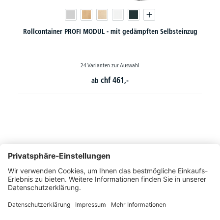
Rollcontainer PROFI MODUL - mit gedämpften Selbsteinzug
24 Varianten zur Auswahl
chf
461,-
ab
So erreichen Sie uns
Montags bis Freitags von 08:30 - 17:00 Uhr
+41 44 240 / 11 55
+41 44 240 / 11 57
info@office-trade.ch
Oder über unser
Kontaktformular
.