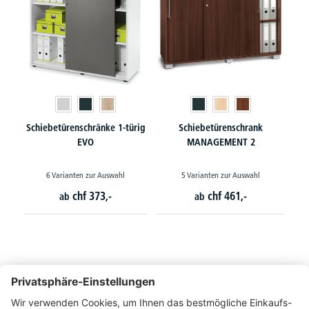
Schiebetürenschränke 1-türig
Schiebetürenschrank
EVO
MANAGEMENT 2
6 Varianten zur Auswahl
5 Varianten zur Auswahl
chf
373,-
chf
461,-
ab
ab
So erreichen Sie uns
Montags bis Freitags von 08:30 - 17:00 Uhr
+41 44 240 / 11 55