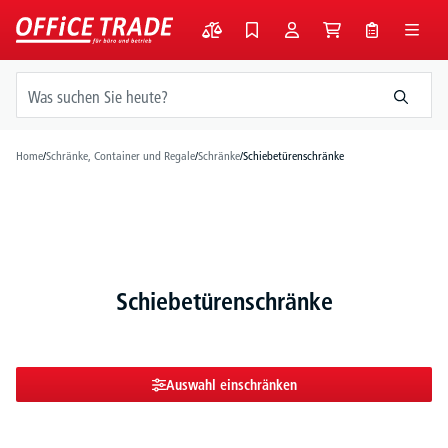
alt springen
Home
/
Schränke, Container und Regale
/
Schränke
/
Schiebetürenschränke
Schiebetürenschränke
Auswahl einschränken