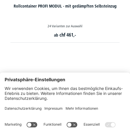
Rollcontainer PROFI MODUL - mit gedämpften Selbsteinzug
24 Varianten zur Auswahl
chf
461,-
ab
So erreichen Sie uns
Montags bis Freitags von 08:30 - 17:00 Uhr
+41 44 240 / 11 55
+41 44 240 / 11 57
info@office-trade.ch
Oder über unser
Kontaktformular
.