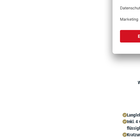
W
Langleb
Inkl. 4
flüssi
Kratzu