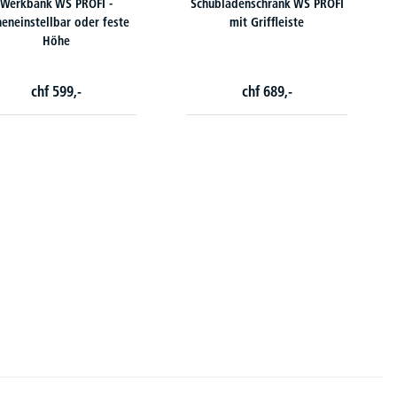
Werkbank WS PROFI -
Schubladenschrank WS PROFI
eneinstellbar oder feste
mit Griffleiste
Höhe
chf
599,-
chf
689,-