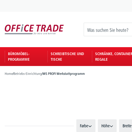
springen
Zur Hauptnavigation springen
BÜROMÖBEL-
SCHREIBTISCHE UND
SCHRÄNKE, CONTAINE
PROGRAMME
TISCHE
REGALE
Home
/
Betriebs-Einrichtung
/
WS PROFI Werkstattprogramm
Farbe
Höhe
Breite