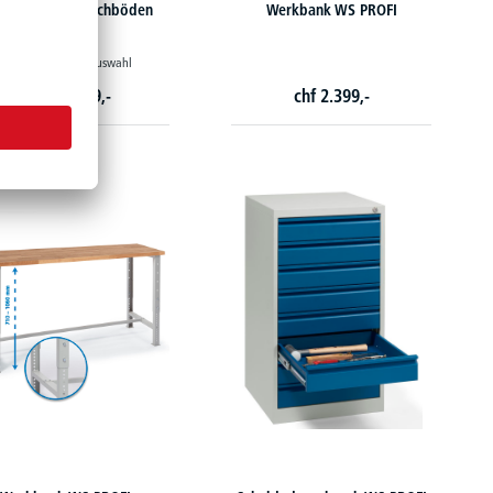
m, verzinkte Fachböden
Werkbank WS PROFI
4 Varianten zur Auswahl
chf
549,-
chf
2.399,-
ab