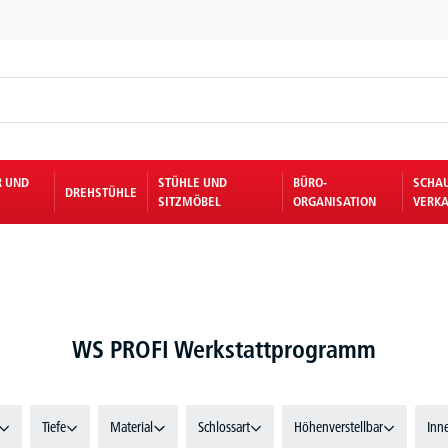
R UND
STÜHLE UND
BÜRO-
SCHA
DREHSTÜHLE
SITZMÖBEL
ORGANISATION
VERKA
WS PROFI Werkstattprogramm
Tiefe
Material
Schlossart
Höhenverstellbar
Inn