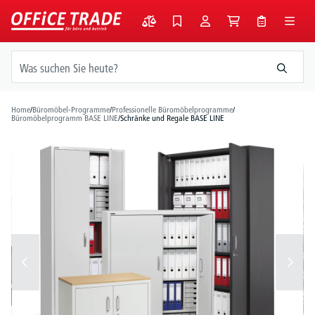
alt springen
Home
/
Büromöbel-Programme
/
Professionelle Büromöbelprogramme
/
Büromöbelprogramm BASE LINE
/
Schränke und Regale BASE LINE
Bildergalerie überspringen