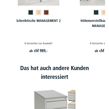
Schreibtische MANAGEMENT 2
Höhenverstellbare 
MANAGEME
6 Varianten zur Auswahl
6 Varianten zur
chf
989,-
chf
88
ab
ab
Das hat auch andere Kunden
interessiert