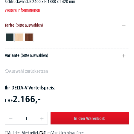
Sichtrückwand, B 2400 x H 1888 x T 420 mm
Weitere Informationen
Farbe
(bitte auswählen)
Anthrazit
Eiche hell
Nussdekor dunkel
Variante
(bitte auswählen)
Auswahl zurücksetzen
Ihr DELTA-V Vorteilspreis:
2.166,-
CHF
In den Warenkorb
Zum Vergleich hinzufügen
Auf den Merkzettel