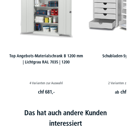
Top Angebots-Materialschrank B 1200 mm
Schubladen-Sys
| Lichtgrau RAL 7035 | 1200
4 Varianten zur Auswahl
2 Varianten zur
chf
681,-
chf
5
ab
Das hat auch andere Kunden
interessiert