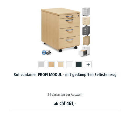
it gedämpften Selbsteinzug
Flügeltürenschränke PRO
zur Auswahl
130 Varianten zur Ausw
461,-
chf
241,-
ab