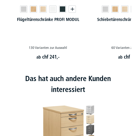
Flügeltürenschränke PROFI MODUL
Schiebetürenschränk
130 Varianten zur Auswahl
60 Varianten zur
chf
241,-
chf
28
ab
ab
Das hat auch andere Kunden
interessiert