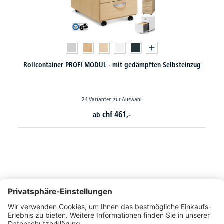
Standcontainer PROFI MODUL - mit gedämpftem Selbsteinzug
18 Varianten zur Auswahl
chf
604,-
ab
So erreichen Sie uns
Montags bis Freitags von 08:30 - 17:00 Uhr
+41 44 240 / 11 55