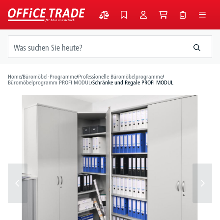
alt springen
Home
/
Büromöbel-Programme
/
Professionelle Büromöbelprogramme
/
Büromöbelprogramm PROFI MODUL
/
Schränke und Regale PROFI MODUL
Bildergalerie überspringen