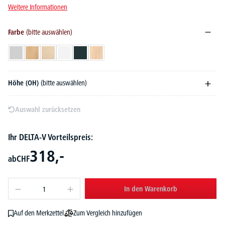
Weitere Informationen
Farbe
(bitte auswählen)
Lichtgrau
Buchedekor
Ahorndekor
Weiß
Anthrazit
Eiche hell
Höhe (OH)
(bitte auswählen)
Auswahl zurücksetzen
Ihr DELTA-V Vorteilspreis:
318,-
ab
CHF
In den Warenkorb
Zum Vergleich hinzufügen
Auf den Merkzettel