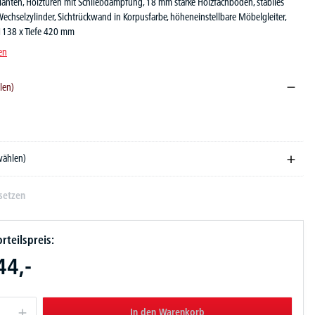
ianten, Holztüren mit Schließdämpfung, 18 mm starke Holzfachböden, stabiles
echselzylinder, Sichtrückwand in Korpusfarbe, höheneinstellbare Möbelgleiter,
1138 x Tiefe 420 mm
en
len)
ekor dunkel
wählen)
setzen
rteilspreis:
44,-
In den Warenkorb