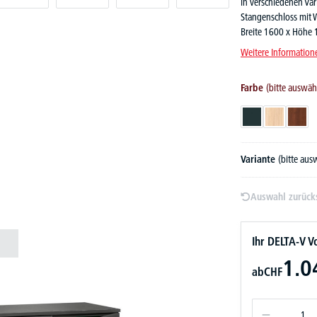
in verschiedenen Var
Stangenschloss mit W
Breite 1600 x Höhe 
Weitere Information
Farbe
(bitte auswäh
Anthrazit
Eiche hell
Nussd
Variante
(bitte aus
Auswahl zurück
Ihr DELTA-V Vo
1.0
ab
CHF