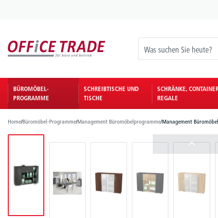
springen
Zur Hauptnavigation springen
BÜROMÖBEL-
SCHREIBTISCHE UND
SCHRÄNKE, CONTAINE
PROGRAMME
TISCHE
REGALE
Home
/
Büromöbel-Programme
/
Management Büromöbelprogramme
/
Management Büromöbe
Bildergalerie überspringen