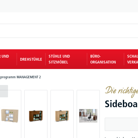
R UND
STÜHLE UND
BÜRO-
SCHA
DREHSTÜHLE
SITZMÖBEL
ORGANISATION
VERKA
lprogramm MANAGEMENT 2
Die richtig
Sidebo