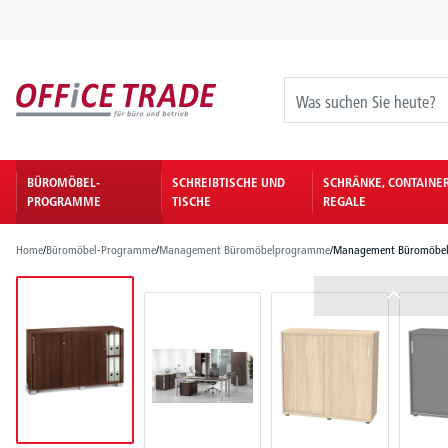
springen
Zur Hauptnavigation springen
BÜROMÖBEL-
SCHREIBTISCHE UND
SCHRÄNKE, CONTAINE
PROGRAMME
TISCHE
REGALE
Home
/
Büromöbel-Programme
/
Management Büromöbelprogramme
/
Management Büromöbe
Bildergalerie überspringen