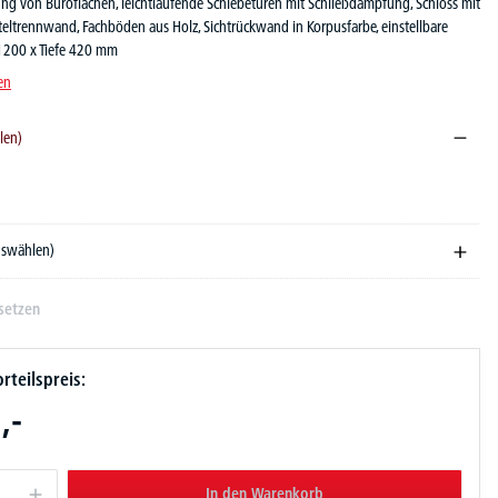
ung von Büroflächen, leichtlaufende Schiebetüren mit Schließdämpfung, Schloss mit
teltrennwand, Fachböden aus Holz, Sichtrückwand in Korpusfarbe, einstellbare
 1200 x Tiefe 420 mm
en
len)
ekor dunkel
auswählen)
setzen
rteilspreis:
,-
In den Warenkorb