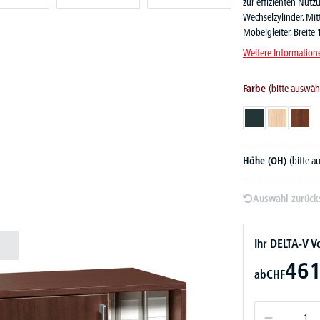
zur effizienten Nutz
Wechselzylinder, Mit
Möbelgleiter, Breite
Weitere Information
Farbe
(bitte auswäh
Anthrazit
Eiche hell
Nussd
Höhe (OH)
(bitte 
Auswahl zurück
Ihr DELTA-V Vo
461
ab
CHF