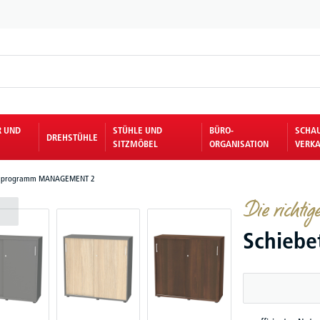
R UND
STÜHLE UND
BÜRO-
SCHA
DREHSTÜHLE
SITZMÖBEL
ORGANISATION
VERKA
lprogramm MANAGEMENT 2
Die richtig
Schieb