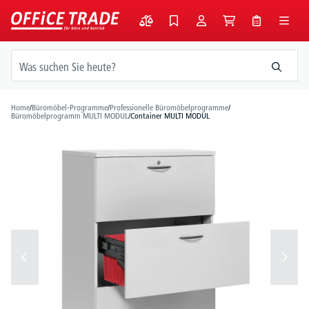
alt springen
Home
/
Büromöbel-Programme
/
Professionelle Büromöbelprogramme
/
Büromöbelprogramm MULTI MODUL
/
Container MULTI MODUL
Bildergalerie überspringen