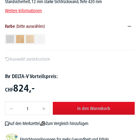
Standsicherheit, 12 mm starke Sichtrückwand, Tiefe 420 mm
Weitere Informationen
Farbe
(bitte auswählen)
Lichtgrau
Buchedekor
Ahorndekor
Weiß
Auswahl zurücksetzen
Ihr DELTA-V Vorteilspreis:
824,-
CHF
In den Warenkorb
Zum Vergleich hinzufügen
Auf den Merkzettel
Einrichtungslösungen für mehr Gesundheit und Erfolg