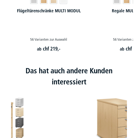
Flügeltürenschränke MULTI MODUL
Regale MULT
56 Varianten zur Auswahl
56 Varianten zur
chf
219,-
chf
15
ab
ab
Das hat auch andere Kunden
interessiert