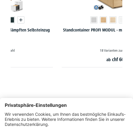
Standcontainer PROFI MODUL - mit gedämpftem Selbsteinzug
18 Varianten zur Auswahl
chf
604,-
ab
So erreichen Sie uns
Montags bis Freitags von 08:30 - 17:00 Uhr
+41 44 240 / 11 55
+41 44 240 / 11 57
info@office-trade.ch