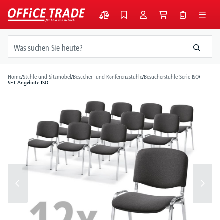
alt springen
Home
/
Stühle und Sitzmöbel
/
Besucher- und Konferenzstühle
/
Besucherstühle Serie ISO
/
SET-Angebote ISO
Bildergalerie überspringen