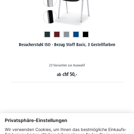
3 Gestellfarben
8 Besucherstühle ISO - Stoff Basic, 3 Gestell
14 Varianten zur Auswahl
chf
47,
25
ab
pro Stück
So erreichen Sie uns
Montags bis Freitags von 08:30 - 17:00 Uhr
+41 44 240 / 11 55