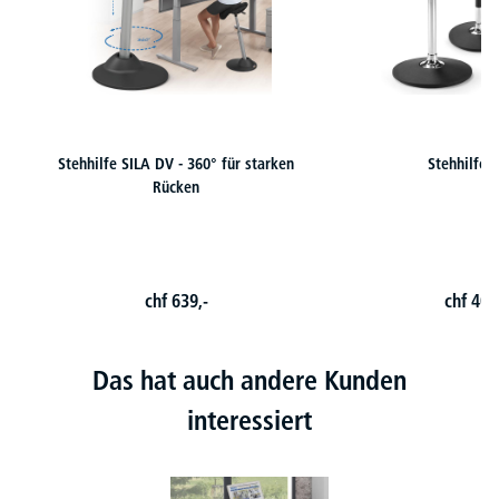
Stehhilfe SILA DV - 360° für starken
Stehhilfe S
Rücken
chf
639,-
chf
409
Das hat auch andere Kunden
interessiert