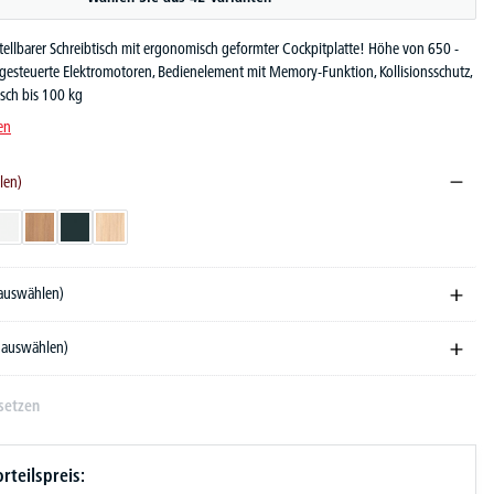
tellbarer Schreibtisch mit ergonomisch geformter Cockpitplatte! Höhe von 650 -
esteuerte Elektromotoren, Bedienelement mit Memory-Funktion, Kollisionsschutz,
sch bis 100 kg
en
len)
ndekor
Weiß
Nussdekor
Anthrazit
Eiche hell
 auswählen)
e auswählen)
setzen
rteilspreis: