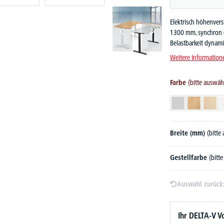
Elektrisch höhenvers
1300 mm, synchron g
Belastbarkeit dynami
Weitere Information
Farbe
(bitte auswäh
Lichtgrau
Buchedekor
Ahor
Breite (mm)
(bitte
Gestellfarbe
(bitt
Auswahl zurück
Ihr DELTA-V Vo