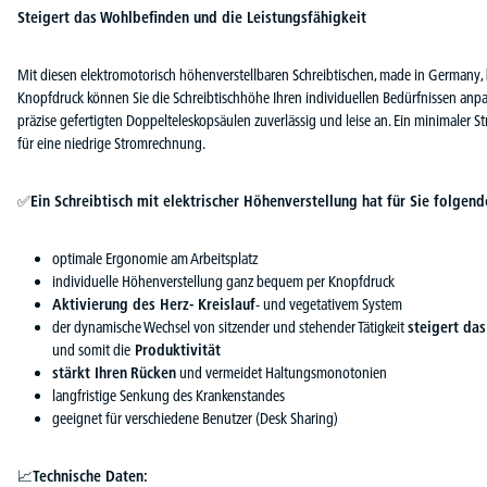
Steigert das Wohlbefinden und die Leistungsfähigkeit
Mit diesen elektromotorisch höhenverstellbaren Schreibtischen, made in Germany
Knopfdruck können Sie die Schreibtischhöhe Ihren individuellen Bedürfnissen anpa
präzise gefertigten Doppelteleskopsäulen zuverlässig und leise an. Ein minimaler
für eine niedrige Stromrechnung.
✅
Ein Schreibtisch mit elektrischer Höhenverstellung hat für Sie folgende
optimale Ergonomie am Arbeitsplatz
individuelle Höhenverstellung ganz bequem per Knopfdruck
Aktivierung des Herz- Kreislauf
- und vegetativem System
der dynamische Wechsel von sitzender und stehender Tätigkeit
steigert da
und somit die
Produktivität
stärkt Ihren
Rücken
und vermeidet Haltungsmonotonien
langfristige Senkung des Krankenstandes
geeignet für verschiedene Benutzer (Desk Sharing)
📈
Technische Daten: