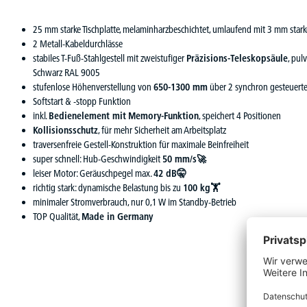
25 mm starke Tischplatte, melaminharzbeschichtet, umlaufend mit 3 mm star
2 Metall-Kabeldurchlässe
stabiles T-Fuß-Stahlgestell mit zweistufiger
Präzisions-Teleskopsäule
, pul
Schwarz RAL 9005
stufenlose Höhenverstellung von
650-1300 mm
über 2 synchron gesteuert
Softstart & -stopp Funktion
inkl.
Bedienelement mit
Memory-Funktion
, speichert 4 Positionen
Kollisionsschutz
, für mehr Sicherheit am Arbeitsplatz
traversenfreie Gestell-Konstruktion für maximale Beinfreiheit
super schnell: Hub-Geschwindigkeit
50 mm/s🚀
leiser Motor: Geräuschpegel max.
42 dB🤫
richtig stark: dynamische Belastung bis zu
100 kg🏋
minimaler Stromverbrauch, nur 0,1 W im Standby-Betrieb
TOP Qualität,
Made in Germany