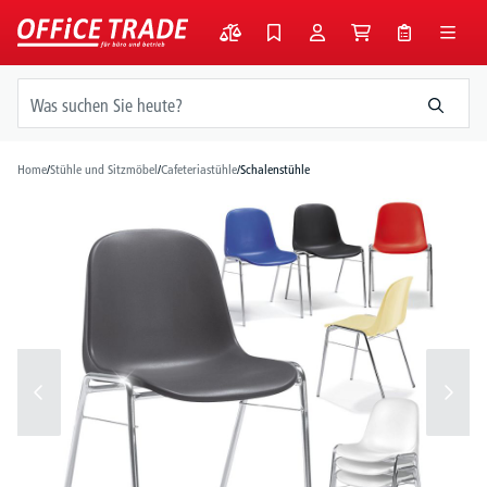
alt springen
Home
/
Stühle und Sitzmöbel
/
Cafeteriastühle
/
Schalenstühle
Bildergalerie überspringen