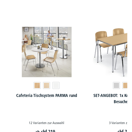
Produktgalerie überspringen
Cafeteria Tischsystem PARMA rund
SET-ANGEBOT: 1x Konf
Besuchers
12 Varianten zur Auswahl
3 Varianten zur
chf
219,-
chf
749
ab