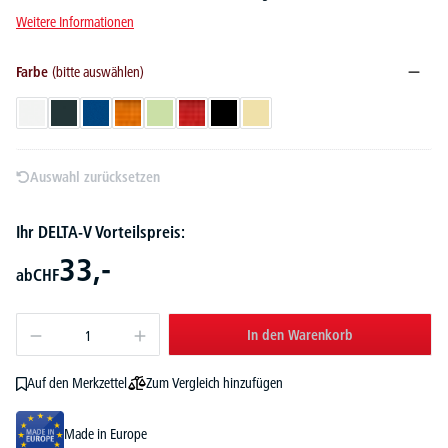
Weitere Informationen
Farbe
(bitte auswählen)
Weiß
Anthrazit
Blau
Orange
Pistazie
Rot
Schwarz
Vanille
Auswahl zurücksetzen
Ihr DELTA-V Vorteilspreis:
33,-
ab
CHF
In den Warenkorb
Zum Vergleich hinzufügen
Auf den Merkzettel
Made in Europe