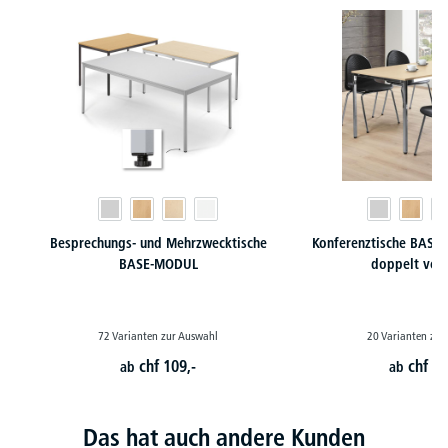
Besprechungs- und Mehrzwecktische
Konferenztische BASE-
BASE-MODUL
doppelt ver
72 Varianten zur Auswahl
20 Varianten zur
chf
109,-
chf
16
ab
ab
Das hat auch andere Kunden