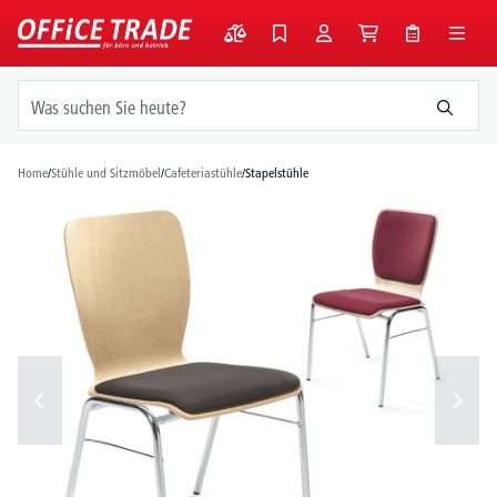
alt springen
Home
/
Stühle und Sitzmöbel
/
Cafeteriastühle
/
Stapelstühle
Bildergalerie überspringen