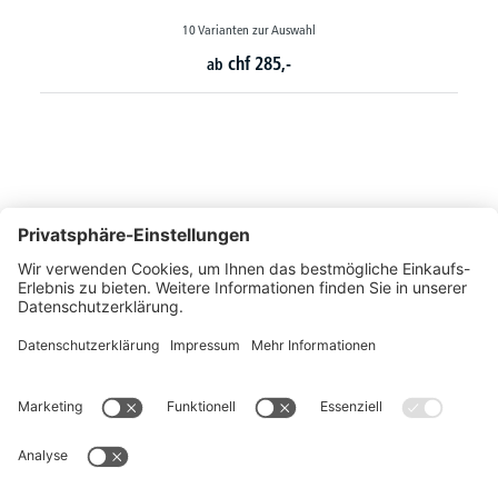
chf
362,-
So erreichen Sie uns
Montags bis Freitags von 08:30 - 17:00 Uhr
+41 44 240 / 11 55
+41 44 240 / 11 57
info@office-trade.ch
Oder über unser
Kontaktformular
.
OFFICE TRADE
Unser Angebot richtet sich ausschließlich an Industrie, Handel, Gewerbe und