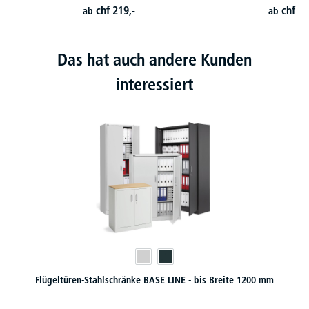
chf
219,-
chf
42
ab
ab
Das hat auch andere Kunden
interessiert
eite 1200 mm
Rollcontainer Holz - hervorragende Funktionalitä