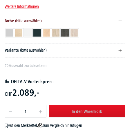
Weitere Informationen
Farbe
(bitte auswählen)
Lichtgrau
Ahorndekor
Weiß
Anthrazit
Eiche hell
Eiche Landhaus
Eiche dunkel
Eiche gekalkt
Variante
(bitte auswählen)
Auswahl zurücksetzen
Ihr DELTA-V Vorteilspreis:
2.089,-
CHF
In den Warenkorb
Zum Vergleich hinzufügen
Auf den Merkzettel