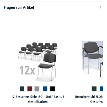
Fragen zum Artikel
Produktgalerie überspringen
12 Besucherstühle ISO - Stoff Basic, 3
Besucherstuhl FLORA I
Gestellfarben
Gestellvari