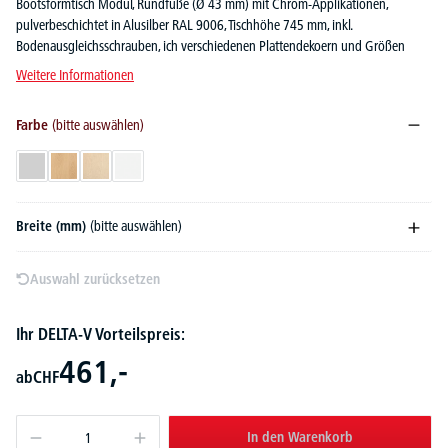
Bootsformtisch Modul, Rundfüße (Ø 43 mm) mit Chrom-Applikationen,
pulverbeschichtet in Alusilber RAL 9006, Tischhöhe 745 mm, inkl.
Bodenausgleichsschrauben, ich verschiedenen Plattendekoern und Größen
Weitere Informationen
Farbe
(bitte auswählen)
Lichtgrau
Buchedekor
Ahorndekor
Weiß
Breite (mm)
(bitte auswählen)
Auswahl zurücksetzen
Ihr DELTA-V Vorteilspreis:
461,-
ab
CHF
In den Warenkorb