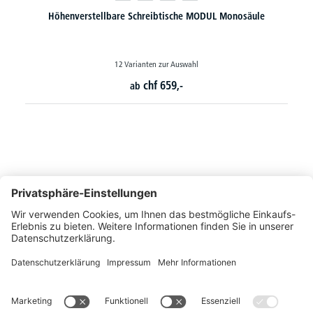
Klapptisch MODUL mit Rollen und T-Fuß Gestell
24 Varianten zur Auswahl
chf
516,-
ab
So erreichen Sie uns
Montags bis Freitags von 08:30 - 17:00 Uhr
+41 44 240 / 11 55
+41 44 240 / 11 57
info@office-trade.ch
Oder über unser
Kontaktformular
.