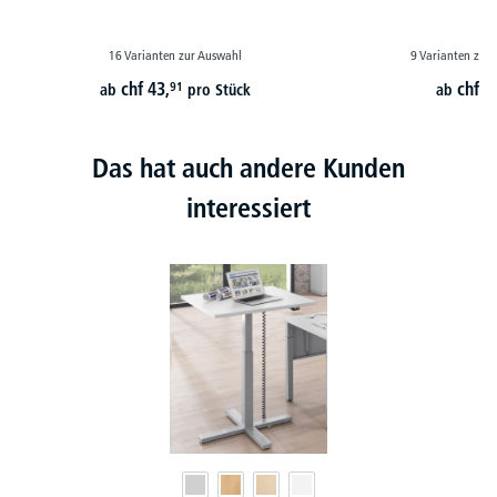
16 Varianten zur Auswahl
9 Varianten zur
chf
43,
chf
7
91
ab
pro Stück
ab
Das hat auch andere Kunden
interessiert