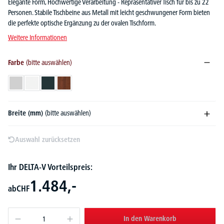
Elegante Form, Hochwertige Verarbeitung - Repräsentativer Tisch für bis zu 22
Personen. Stabile Tischbeine aus Metall mit leicht geschwungener Form bieten
die perfekte optische Ergänzung zu der ovalen Tischform.
Weitere Informationen
Farbe
(bitte auswählen)
Lichtgrau
Weiß
Anthrazit
Nussdekor dunkel
Breite (mm)
(bitte auswählen)
Auswahl zurücksetzen
Ihr DELTA-V Vorteilspreis:
1.484,-
ab
CHF
In den Warenkorb