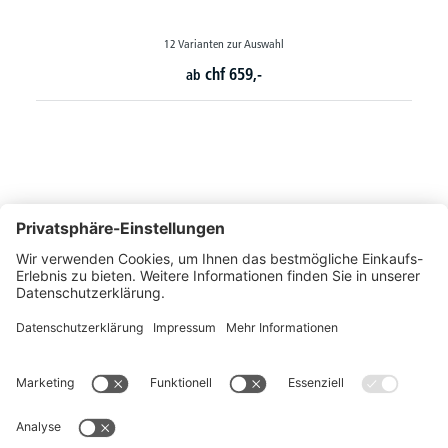
24 Varianten zur Auswahl
chf
516,-
ab
So erreichen Sie uns
Montags bis Freitags von 08:30 - 17:00 Uhr
+41 44 240 / 11 55
+41 44 240 / 11 57
info@office-trade.ch
Oder über unser
Kontaktformular
.
OFFICE TRADE