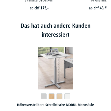
3 Varianten zur Auswahl
16 Varianten zur
chf
175,-
chf
43,
91
ab
ab
p
Das hat auch andere Kunden
interessiert
UL Monosäule
Klapptisch MODUL mit Rollen und T-Fuß Ges