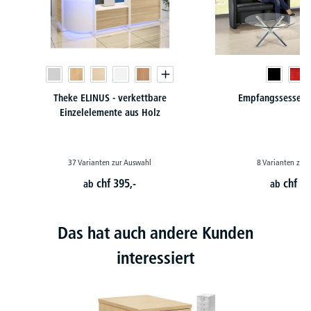
Theke ELINUS - verkettbare
Empfangssessel /
Einzelelemente aus Holz
37 Varianten zur Auswahl
8 Varianten zur
chf
395,-
chf
21
ab
ab
Das hat auch andere Kunden
interessiert