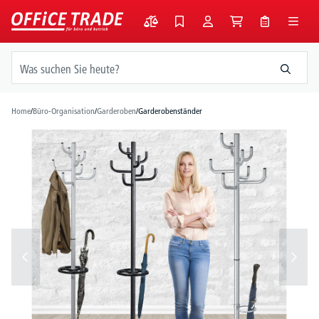
alt springen
Home
/
Büro-Organisation
/
Garderoben
/
Garderobenständer
Bildergalerie überspringen