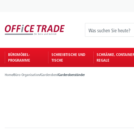
springen
Zur Hauptnavigation springen
BÜROMÖBEL-
SCHREIBTISCHE UND
SCHRÄNKE, CONTAINE
PROGRAMME
TISCHE
REGALE
Home
/
Büro-Organisation
/
Garderoben
/
Garderobenständer