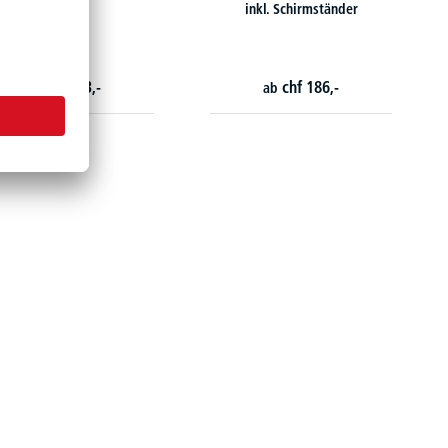
inkl. Schirmständer
chf
153,-
chf
186,-
ab
ab