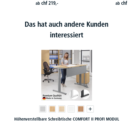
chf
219,-
chf
15
ab
ab
Das hat auch andere Kunden
interessiert
 PROFI MODUL
Höhenverstellbare Schreibtische COMFORT PROFI M