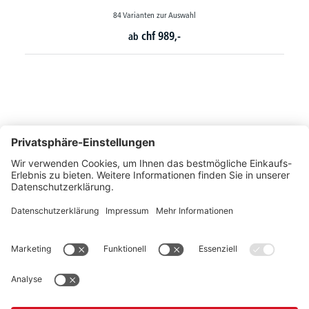
36 Varianten zur Auswahl
chf
799,-
ab
So erreichen Sie uns
Montags bis Freitags von 08:30 - 17:00 Uhr
+41 44 240 / 11 55
+41 44 240 / 11 57
info@office-trade.ch
Oder über unser
Kontaktformular
.
OFFICE TRADE
Unser Angebot richtet sich ausschließlich an Industrie, Handel, Gewerbe und