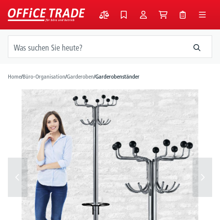
alt springen
Home
/
Büro-Organisation
/
Garderoben
/
Garderobenständer
Bildergalerie überspringen