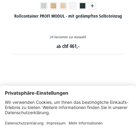
teinzug
Flügeltürenschränke PROFI MODUL
130 Varianten zur Auswahl
chf
241,-
ab
So erreichen Sie uns
Montags bis Freitags von 08:30 - 17:00 Uhr
+41 44 240 / 11 55
+41 44 240 / 11 57
info@office-trade.ch
Oder über unser
Kontaktformular
.