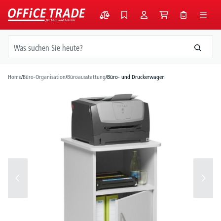
alt springen
Home
/
Büro-Organisation
/
Büroausstattung
/
Büro- und Druckerwagen
Bildergalerie überspringen