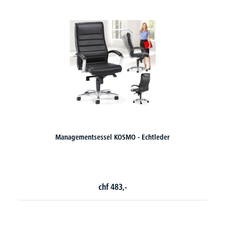
Managementsessel KOSMO - Echtleder
Chefse
chf
483,-