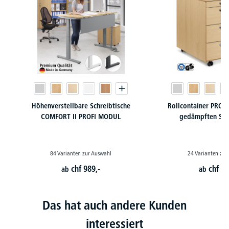
Höhenverstellbare Schreibtische
Rollcontainer PROF
COMFORT II PROFI MODUL
gedämpften Sel
84 Varianten zur Auswahl
24 Varianten zur
chf
989,-
chf
46
ab
ab
Das hat auch andere Kunden
interessiert