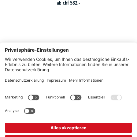
chf
274,-
ab
So erreichen Sie uns
Montags bis Freitags von 08:30 - 17:00 Uhr
+41 44 240 / 11 55
+41 44 240 / 11 57
info@office-trade.ch
Oder über unser
Kontaktformular
.
OFFICE TRADE
Unser Angebot richtet sich ausschließlich an Industrie, Handel, Gewerbe und
vergleichbare Institutionen.