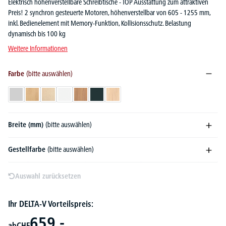
Elektrisch höhenverstellbare Schreibtische - TOP Ausstattung zum attraktiven
Preis! 2 synchron gesteuerte Motoren, höhenverstellbar von 605 - 1255 mm,
inkl. Bedienelement mit Memory-Funktion, Kollisionsschutz. Belastung
dynamisch bis 100 kg
Weitere Informationen
Farbe
(bitte auswählen)
Lichtgrau
Buchedekor
Ahorndekor
Weiß
Nussdekor
Anthrazit
Eiche hell
Breite (mm)
(bitte auswählen)
Gestellfarbe
(bitte auswählen)
Auswahl zurücksetzen
Ihr DELTA-V Vorteilspreis:
659,-
ab
CHF