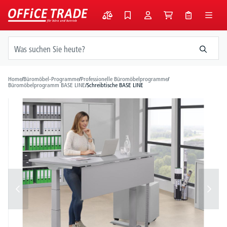
alt springen
Home
/
Büromöbel-Programme
/
Professionelle Büromöbelprogramme
/
Büromöbelprogramm BASE LINE
/
Schreibtische BASE LINE
Bildergalerie überspringen