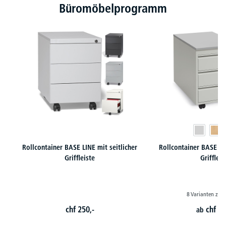
Büromöbelprogramm
Rollcontainer BASE LINE mit seitlicher
Rollcontainer BASE LI
Griffleiste
Griffleis
8 Varianten zur
chf
250,-
chf
27
ab