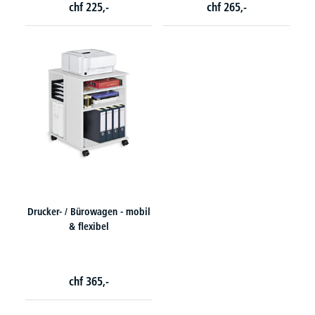
chf
225,-
chf
265,-
Drucker- / Bürowagen - mobil
& flexibel
chf
365,-