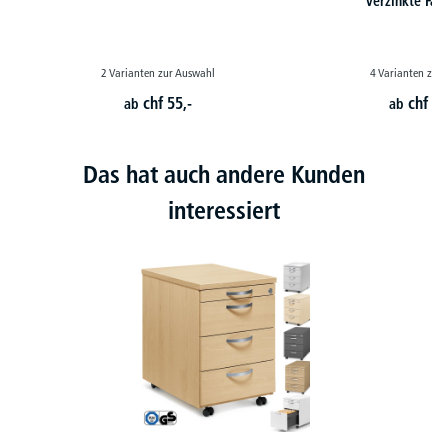
verzinkte Fa
2 Varianten zur Auswahl
4 Varianten zur
chf
55,-
chf
40
ab
ab
Das hat auch andere Kunden
interessiert