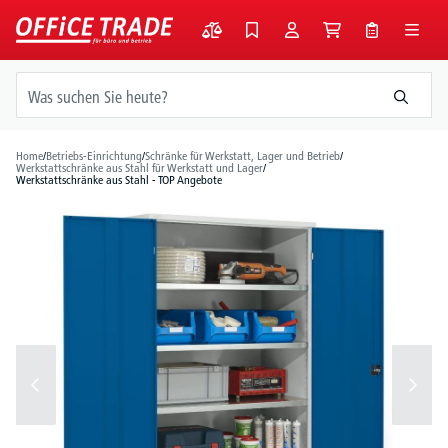
alt springen
Home
/
Betriebs-Einrichtung
/
Schränke für Werkstatt, Lager und Betrieb
/
Werkstattschränke aus Stahl für Werkstatt und Lager
/
Werkstattschränke aus Stahl - TOP Angebote
Bildergalerie überspringen