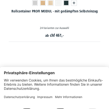
ten Selbsteinzug
Flügeltürenschränke PROFI MODUL
130 Varianten zur Auswahl
chf
241,-
ab
So erreichen Sie uns
Montags bis Freitags von 08:30 - 17:00 Uhr
+41 44 240 / 11 55
+41 44 240 / 11 57
info@office-trade.ch
Oder über unser
Kontaktformular
.