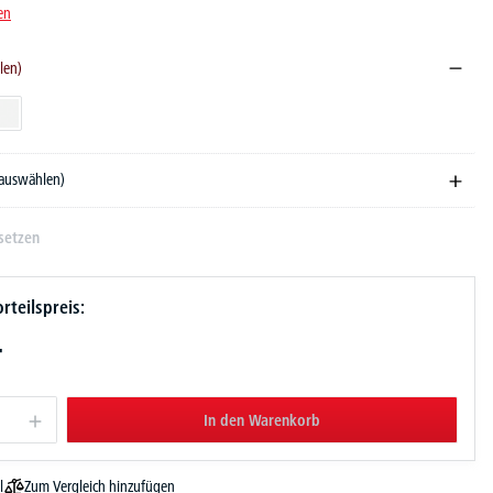
en
len)
ndekor
Weiß
 auswählen)
setzen
rteilspreis:
-
In den Warenkorb
Zum Vergleich hinzufügen
l