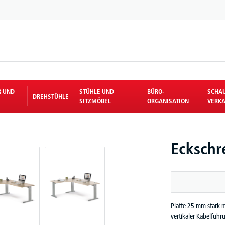
R UND
STÜHLE UND
BÜRO-
SCHA
DREHSTÜHLE
SITZMÖBEL
ORGANISATION
VERKA
Eckschr
Platte 25 mm stark m
vertikaler Kabelfüh