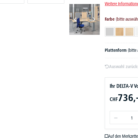
Weitere Information
Farbe
(bitte auswäh
Lichtgrau
Buchedekor
Ahor
Plattenform
(bitte
Auswahl zurück
Ihr DELTA-V Vo
736,
CHF
Auf den Merkzette