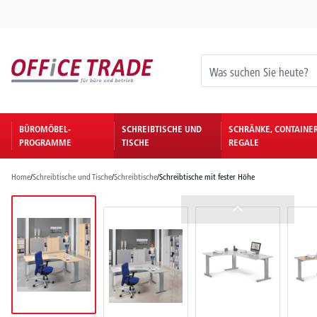
springen
Zur Hauptnavigation springen
BÜROMÖBEL-
SCHREIBTISCHE UND
SCHRÄNKE, CONTAINE
PROGRAMME
TISCHE
REGALE
Home
/
Schreibtische und Tische
/
Schreibtische
/
Schreibtische mit fester Höhe
Bildergalerie überspringen