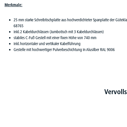
Merkmale:
25 mm starke Schreibtischplatte aus hochverdichteter Spanplatte der Gütek
68765
inkl. 2 Kabeldurchlässen (Jumbotisch mit 3 Kabeldurchlässen)
stabiles C-Fuß Gestell mit einer fixen Höhe von 740 mm
inkl. horizontaler und vertikaler Kabelführung
Gestelle mit hochwertiger Pulverbeschichtung in Alusilber RAL 9006
Vervoll
Produktgalerie überspringen