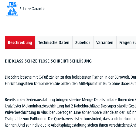
5 Jahre Garantie
Beschreibung
Technische Daten
Zubehör
Varianten
Fragen z
DIE KLASSISCH-ZEITLOSE SCHREIBTISCHLÖSUNG
Die Schreibtische mit C-Fuß zählen zu den beliebtesten Tischen in der Bürowelt. Dur
Einrichtungsstilen kombinieren. Sie bilden den Mittelpunkt im Büro ohne dabei aufd
Bereits in der Serienausstattung bringen sie eine Menge Details mit, die Ihnen den A
kratzfester Melaminharzbeschichtung hat 2 Kabeldurchlässe. Das super stabile Gestel
Pulverbeschichtung in Alusilber überzogen. Eine abnehmbare Blende an der Fußinn
Tischplatte zum Fußboden. Die Quertraverse ist so konstruiert, dass auch horizont
können. Und zur individuelle Arbeitsplatzgestaltung stehen Ihnen verschiedene A