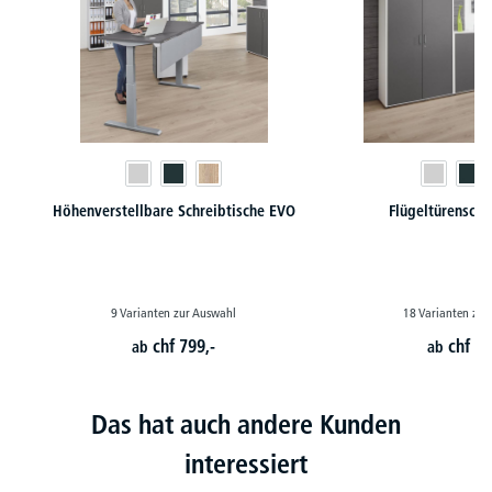
Höhenverstellbare Schreibtische EVO
Flügeltürensch
9 Varianten zur Auswahl
18 Varianten zur
chf
799,-
chf
30
ab
ab
Das hat auch andere Kunden
interessiert