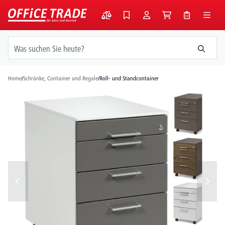
alt springen
Home
/
Schränke, Container und Regale
/
Roll- und Standcontainer
Bildergalerie überspringen