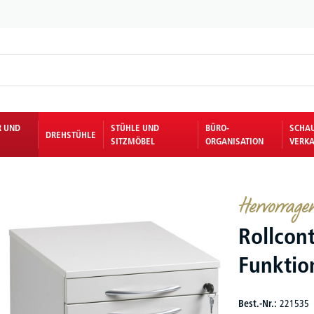
R UND
STÜHLE UND
BÜRO-
SCHA
DREHSTÜHLE
SITZMÖBEL
ORGANISATION
VERKA
Hervorragen
Rollcon
Funktion
Best.-Nr.:
221535