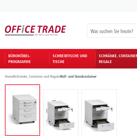
springen
Zur Hauptnavigation springen
BÜROMÖBEL-
SCHREIBTISCHE UND
SCHRÄNKE, CONTAINE
PROGRAMME
TISCHE
REGALE
Home
/
Schränke, Container und Regale
/
Roll- und Standcontainer
Bildergalerie überspringen