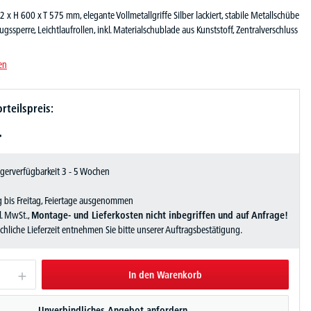
2 x H 600 x T 575 mm, elegante Vollmetallgriffe Silber lackiert, stabile Metallschübe
gssperre, Leichtlaufrollen, inkl. Materialschublade aus Kunststoff, Zentralverschluss
en
rteilspreis:
-
Lagerverfügbarkeit 3 - 5 Wochen
 bis Freitag, Feiertage ausgenommen
zl. MwSt.,
Montage- und Lieferkosten nicht inbegriffen und auf Anfrage!
sächliche Lieferzeit entnehmen Sie bitte unserer Auftragsbestätigung.
In den Warenkorb
Unverbindliches Angebot anfordern