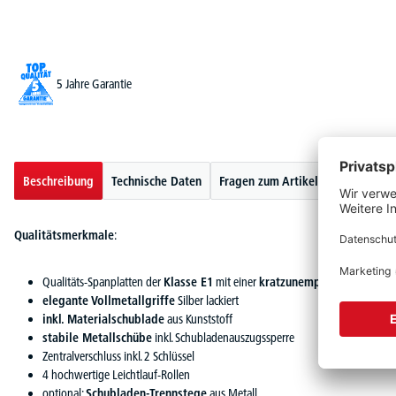
5 Jahre Garantie
Beschreibung
Technische Daten
Fragen zum Artikel
Qualitätsmerkmale
:
Qualitäts-Spanplatten der
Klasse E1
mit einer
kratzunempfindlichen
Mel
elegante Vollmetallgriffe
Silber lackiert
inkl. Materialschublade
aus Kunststoff
stabile Metallschübe
inkl. Schubladenauszugssperre
Zentralverschluss inkl. 2 Schlüssel
4 hochwertige Leichtlauf-Rollen
optional:
Schubladen-Trennstege
aus Metall