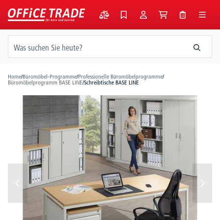
alt springen
Home
/
Büromöbel-Programme
/
Professionelle Büromöbelprogramme
/
Büromöbelprogramm BASE LINE
/
Schreibtische BASE LINE
Bildergalerie überspringen