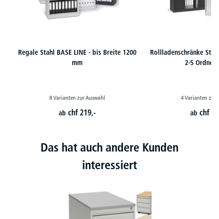
Regale Stahl BASE LINE - bis Breite 1200
Rollladenschränke Stah
mm
2-5 Ordner
8 Varianten zur Auswahl
4 Varianten zur
chf
219,-
chf
60
ab
ab
Das hat auch andere Kunden
interessiert