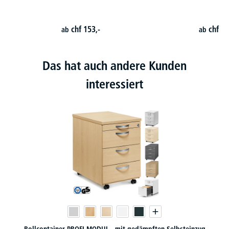
chf
153,-
chf
18
ab
ab
Das hat auch andere Kunden
interessiert