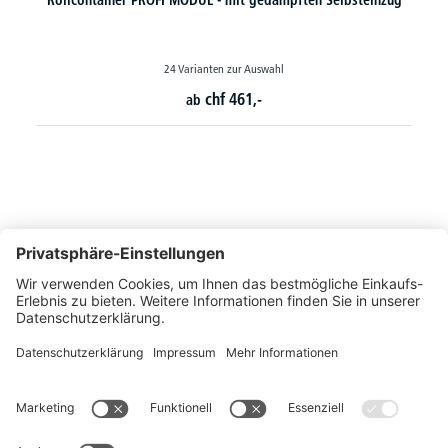
Rollcontainer PROFI MODUL - mit gedämpften Selbsteinzug
24 Varianten zur Auswahl
chf
461,-
ab
So erreichen Sie uns
Montags bis Freitags von 08:30 - 17:00 Uhr
+41 44 240 / 11 55
+41 44 240 / 11 57
info@office-trade.ch
Oder über unser
Kontaktformular
.
OFFICE TRADE