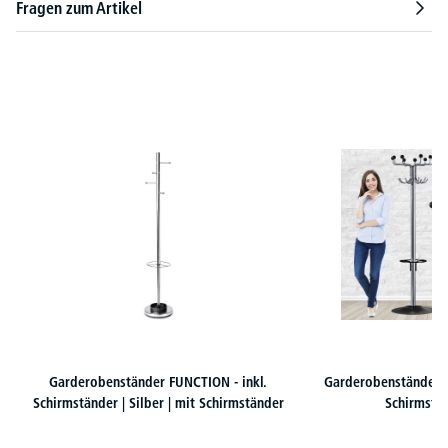
Fragen zum Artikel
Produktgalerie überspringen
Garderobenständer FUNCTION - inkl.
Garderobenständer C
Schirmständer | Silber | mit Schirmständer
Schirmstä