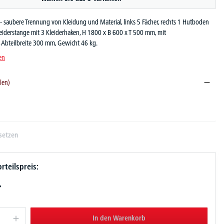
 saubere Trennung von Kleidung und Material, links 5 Fächer, rechts 1 Hutboden
eiderstange mit 3 Kleiderhaken, H 1800 x B 600 x T 500 mm, mit
, Abteilbreite 300 mm, Gewicht 46 kg.
en
len)
31
RAL 5012
grau RAL 7035
setzen
rteilspreis:
-
In den Warenkorb