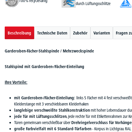
100% recyclefähig
durch Lüftungsschlitze
Beschreibung
Technische Daten
Zubehör
Varianten
Fragen z
Garderoben-Fächer-Stahlspinde / Mehrzweckspinde
Stahlspind mit Garderoben-/Fächer-Einteilung
Ihre Vorteile:
mit Garderoben-/Fächer-Einteilung:
links 5 Fächer mit 4 fest verschwei
Kleiderstange mit 3 verschiebbaren Kleiderhaken
langlebige verschweißte Stahlkonstruktion
mit hoher Lebensdauer dur
jede Tür mit Lüftungsschlitzen
, jede rechte Tür mit Etikettenrahmen zur 
Türen gemeinsam verschließbar über
Drehriegelverschluss für Vorhänge
große Farbvielfalt mit 6 Standard-Türfarben
- Korpus in Lichtgrau RAL