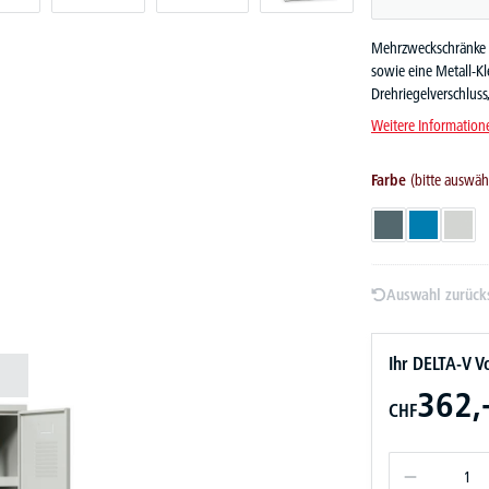
Mehrzweckschränke -
sowie eine Metall-Kl
Drehriegelverschluss
Weitere Information
Farbe
(bitte auswäh
Blaugrau RAL 70
Lichtblau 
Licht
Auswahl zurück
Ihr DELTA-V Vo
362,
CHF