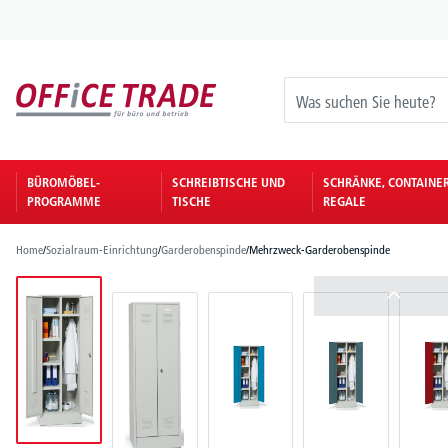
springen
Zur Hauptnavigation springen
BÜROMÖBEL-
SCHREIBTISCHE UND
SCHRÄNKE, CONTAINE
PROGRAMME
TISCHE
REGALE
Home
/
Sozialraum-Einrichtung
/
Garderobenspinde
/
Mehrzweck-Garderobenspinde
Bildergalerie überspringen