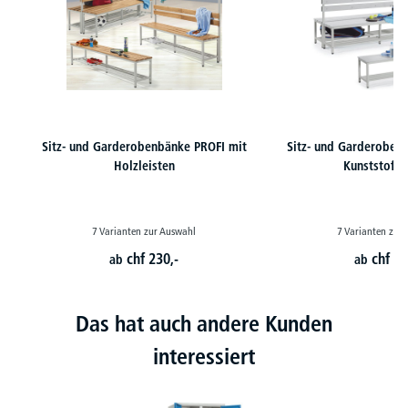
Sitz- und Garderobenbänke PROFI mit
Sitz- und Garderoben
Holzleisten
Kunststoffle
7 Varianten zur Auswahl
7 Varianten zur
chf
230,-
chf
23
ab
ab
Das hat auch andere Kunden
interessiert