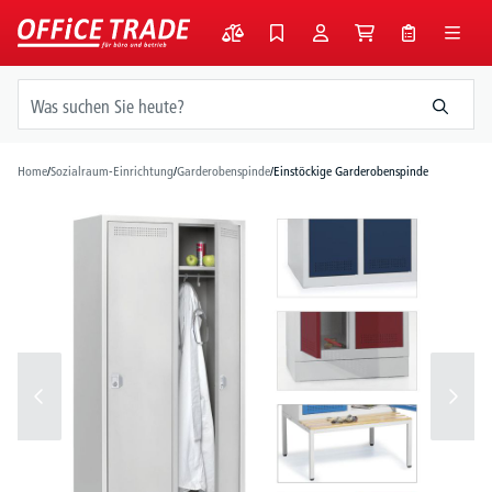
alt springen
Home
/
Sozialraum-Einrichtung
/
Garderobenspinde
/
Einstöckige Garderobenspinde
Bildergalerie überspringen