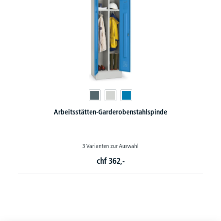
nde
Z-Garderoben-Stahlspinde mit Lüftungslöchern
20 Varianten zur Auswahl
chf
307,-
ab