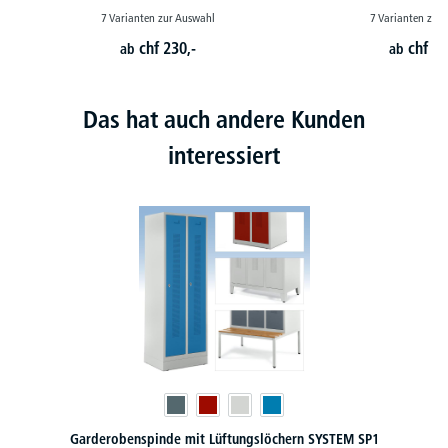
7 Varianten zur Auswahl
7 Varianten zur
chf
230,-
chf
23
ab
ab
Das hat auch andere Kunden
interessiert
tungslöchern SYSTEM SP1
Garderoben-Stahlspinde XL 400 mm Ab