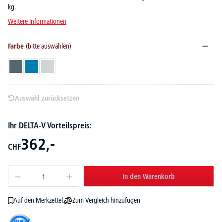
kg.
Weitere Informationen
Farbe
(bitte auswählen)
Blaugrau RAL 7031
Lichtblau RAL 5012
Lichtgrau RAL 7035
Auswahl zurücksetzen
Ihr DELTA-V Vorteilspreis:
362,-
CHF
In den Warenkorb
Zum Vergleich hinzufügen
Auf den Merkzettel