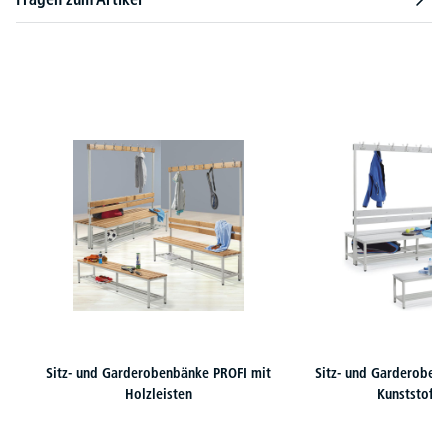
Produktgalerie überspringen
Sitz- und Garderobenbänke PROFI mit
Sitz- und Garderoben
Holzleisten
Kunststoffle