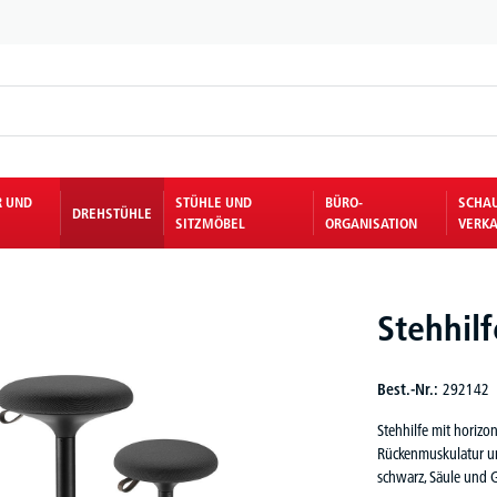
R UND
STÜHLE UND
BÜRO-
SCHA
DREHSTÜHLE
SITZMÖBEL
ORGANISATION
VERKA
Stehhilf
Best.-Nr.:
292142
Stehhilfe mit horizo
Rückenmuskulatur un
schwarz, Säule und 