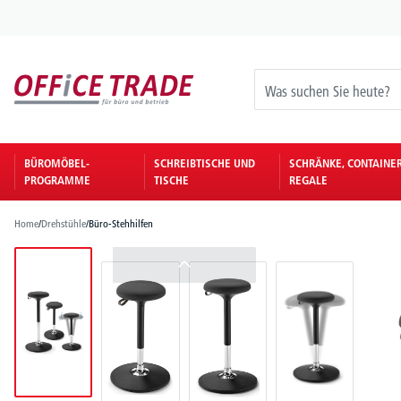
springen
Zur Hauptnavigation springen
BÜROMÖBEL-
SCHREIBTISCHE UND
SCHRÄNKE, CONTAINE
PROGRAMME
TISCHE
REGALE
Home
/
Drehstühle
/
Büro-Stehhilfen
Bildergalerie überspringen