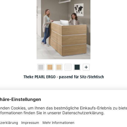
Theke PEARL ERGO - passend für Sitz-/Stehtisch
13 Varianten zur Auswahl
chf
3.299,-
ab