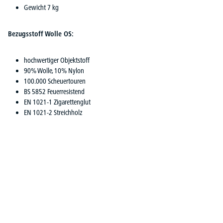
Gewicht 7 kg
Bezugsstoff Wolle OS:
hochwertiger Objektstoff
90% Wolle, 10% Nylon
100.000 Scheuertouren
BS 5852 Feuerresistend
EN 1021-1 Zigarettenglut
EN 1021-2 Streichholz
Produktgalerie überspringen